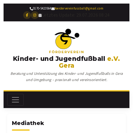
0170-5423564
foerdervereinfussball@gmail.com
Letztes Update: 29.07.2026 08:24
FÖRDERVEREIN
Kinder- und Jugendfußball
e.V.
Gera
Beratung und Unterstützung des Kinder- und Jugendfußballs in Gera
und Umgebung – praxisnah und vereinsorientiert.
Mediathek